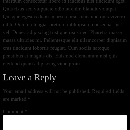
interdum consectetur libero id faucibus nisl tincidunt eget.
Quis risus sed vulputate odio ut enim blandit volutpat.
Quisque egestas diam in arcu cursus euismod quis viverra
nibh. Odio eu feugiat pretium nibh ipsum consequat nisl
vel. Donec adipiscing tristique risus nec. Pharetra massa
massa ultricies mi. Pellentesque elit ullamcorper dignissim
cras tincidunt lobortis feugiat. Cum sociis natoque
penatibus et magnis dis. Euismod elementum nisi quis
eleifend quam adipiscing vitae proin.
Leave a Reply
Your email address will not be published.
Required fields
are marked
*
Comment
*